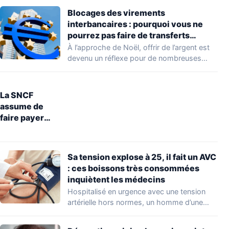
Blocages des virements
interbancaires : pourquoi vous ne
pourrez pas faire de transferts
jusqu’à lundi 29 décembre
À l’approche de Noël, offrir de l’argent est
devenu un réflexe pour de nombreuses…
La SNCF
assume de
faire payer
entre 5 et 10
euros la
restitution
Sa tension explose à 25, il fait un AVC
d’objets
: ces boissons très consommées
perdus dans le
inquiètent les médecins
train
Hospitalisé en urgence avec une tension
artérielle hors normes, un homme d’une
cinquantaine d’années…