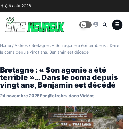
Skip to content
6 août 2026
Home
/
Vidéos
/
Bretagne : « Son agonie a été terrible »… Dans
le coma depuis vingt ans, Benjamin est décédé
Bretagne : « Son agonie a été
terrible »… Dans le coma depuis
vingt ans, Benjamin est décédé
24 novembre 2025
Par
@etrehrx
dans
Vidéos