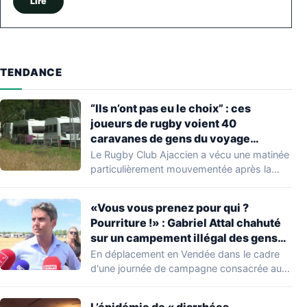
Lire
TENDANCE
“Ils n’ont pas eu le choix” : ces
joueurs de rugby voient 40
caravanes de gens du voyage
s’installer dans leur stade, ils les
Le Rugby Club Ajaccien a vécu une matinée
délogent en moins d’1 heure
particulièrement mouvementée après la
découverte d'une…
«Vous vous prenez pour qui ?
Pourriture !» : Gabriel Attal chahuté
sur un campement illégal des gens
du voyage
En déplacement en Vendée dans le cadre
d'une journée de campagne consacrée aux
occupations…
L’épidémie de « diarrhées