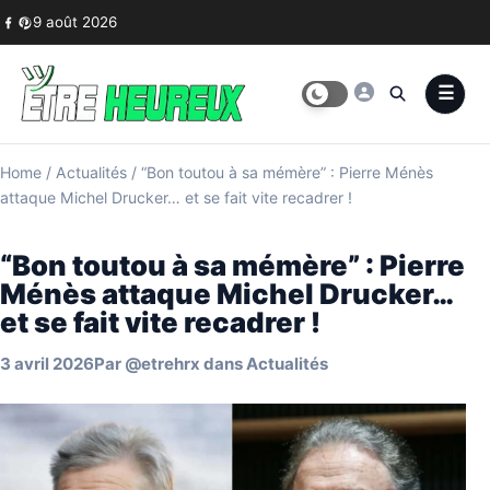
Skip to content
9 août 2026
Home
/
Actualités
/
“Bon toutou à sa mémère” : Pierre Ménès
attaque Michel Drucker… et se fait vite recadrer !
“Bon toutou à sa mémère” : Pierre
Ménès attaque Michel Drucker…
et se fait vite recadrer !
3 avril 2026
Par
@etrehrx
dans
Actualités