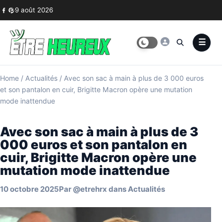
Skip to content
9 août 2026
Home
/
Actualités
/
Avec son sac à main à plus de 3 000 euros
et son pantalon en cuir, Brigitte Macron opère une mutation
mode inattendue
Avec son sac à main à plus de 3
000 euros et son pantalon en
cuir, Brigitte Macron opère une
mutation mode inattendue
10 octobre 2025
Par
@etrehrx
dans
Actualités