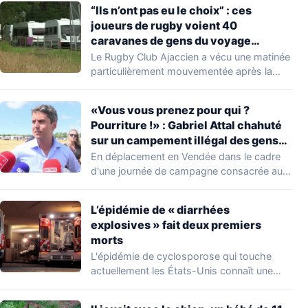
“Ils n’ont pas eu le choix” : ces
joueurs de rugby voient 40
caravanes de gens du voyage
s’installer dans leur stade, ils les
Le Rugby Club Ajaccien a vécu une matinée
délogent en moins d’1 heure
particulièrement mouvementée après la
découverte d'une…
«Vous vous prenez pour qui ?
Pourriture !» : Gabriel Attal chahuté
sur un campement illégal des gens
du voyage
En déplacement en Vendée dans le cadre
d'une journée de campagne consacrée aux
occupations…
L’épidémie de « diarrhées
explosives » fait deux premiers
morts
L'épidémie de cyclosporose qui touche
actuellement les États-Unis connaît une
aggravation. Les autorités sanitaires…