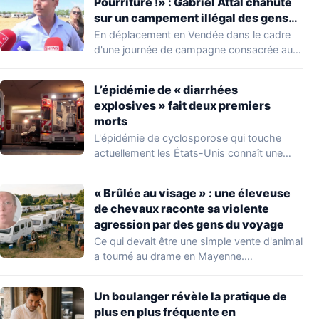
Pourriture !» : Gabriel Attal chahuté
sur un campement illégal des gens
du voyage
En déplacement en Vendée dans le cadre
d'une journée de campagne consacrée aux
occupations…
L’épidémie de « diarrhées
explosives » fait deux premiers
morts
L'épidémie de cyclosporose qui touche
actuellement les États-Unis connaît une
aggravation. Les autorités sanitaires…
« Brûlée au visage » : une éleveuse
de chevaux raconte sa violente
agression par des gens du voyage
Ce qui devait être une simple vente d'animal
a tourné au drame en Mayenne.…
Un boulanger révèle la pratique de
plus en plus fréquente en