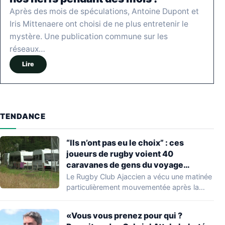
Après des mois de spéculations, Antoine Dupont et
Iris Mittenaere ont choisi de ne plus entretenir le
mystère. Une publication commune sur les
réseaux…
Lire
TENDANCE
“Ils n’ont pas eu le choix” : ces
joueurs de rugby voient 40
caravanes de gens du voyage
s’installer dans leur stade, ils les
Le Rugby Club Ajaccien a vécu une matinée
délogent en moins d’1 heure
particulièrement mouvementée après la
découverte d'une…
«Vous vous prenez pour qui ?