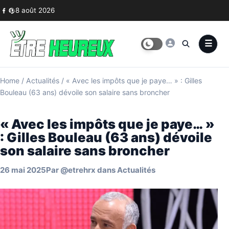
Skip to content
8 août 2026
Home
/
Actualités
/
« Avec les impôts que je paye… » : Gilles
Bouleau (63 ans) dévoile son salaire sans broncher
« Avec les impôts que je paye… »
: Gilles Bouleau (63 ans) dévoile
son salaire sans broncher
26 mai 2025
Par
@etrehrx
dans
Actualités