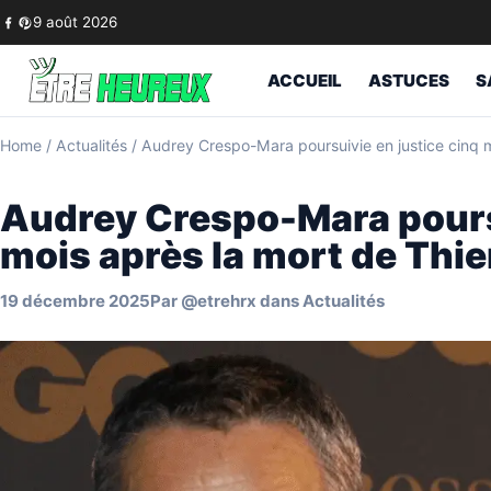
Skip to content
9 août 2026
ACCUEIL
ASTUCES
S
Home
/
Actualités
/
Audrey Crespo-Mara poursuivie en justice cinq m
Audrey Crespo-Mara poursu
mois après la mort de Thi
19 décembre 2025
Par
@etrehrx
dans
Actualités