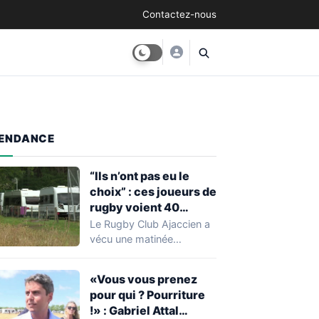
Contactez-nous
ENDANCE
“Ils n’ont pas eu le
choix” : ces joueurs de
rugby voient 40
caravanes de gens du
Le Rugby Club Ajaccien a
voyage s’installer
vécu une matinée
dans leur stade, ils les
particulièrement
délogent en moins d’1
mouvementée après la
«Vous vous prenez
découverte d'une…
heure
pour qui ? Pourriture
!» : Gabriel Attal