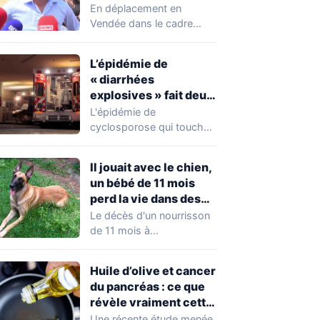
chahuté sur un
En déplacement en
campement illégal
Vendée dans le cadre
des gens du voyage
d'une journée de
campagne consacrée aux
L’épidémie de
occupations…
« diarrhées
explosives » fait deux
premiers morts
L'épidémie de
cyclosporose qui touche
actuellement les États-
Unis connaît une
Il jouait avec le chien,
aggravation. Les autorités
un bébé de 11 mois
sanitaires…
perd la vie dans des
circonstances
Le décès d'un nourrisson
horribles
de 11 mois à
Questembert, dans le
Morbihan, a
Huile d’olive et cancer
profondément…
du pancréas : ce que
révèle vraiment cette
étude avant de
Une récente étude menée