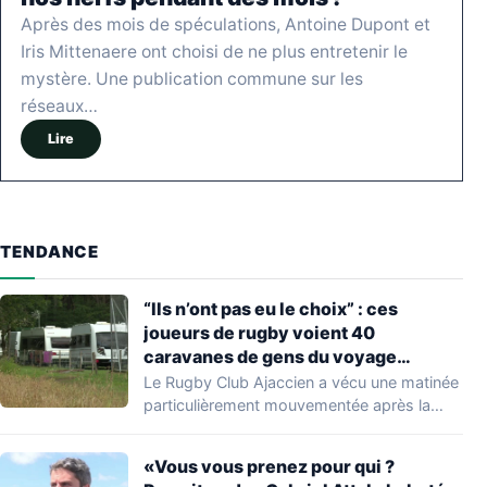
Après des mois de spéculations, Antoine Dupont et
Iris Mittenaere ont choisi de ne plus entretenir le
mystère. Une publication commune sur les
réseaux…
Lire
TENDANCE
“Ils n’ont pas eu le choix” : ces
joueurs de rugby voient 40
caravanes de gens du voyage
s’installer dans leur stade, ils les
Le Rugby Club Ajaccien a vécu une matinée
délogent en moins d’1 heure
particulièrement mouvementée après la
découverte d'une…
«Vous vous prenez pour qui ?