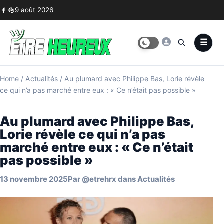
Skip to content
9 août 2026
Home
/
Actualités
/
Au plumard avec Philippe Bas, Lorie révèle
ce qui n’a pas marché entre eux : « Ce n’était pas possible »
Au plumard avec Philippe Bas,
Lorie révèle ce qui n’a pas
marché entre eux : « Ce n’était
pas possible »
13 novembre 2025
Par
@etrehrx
dans
Actualités