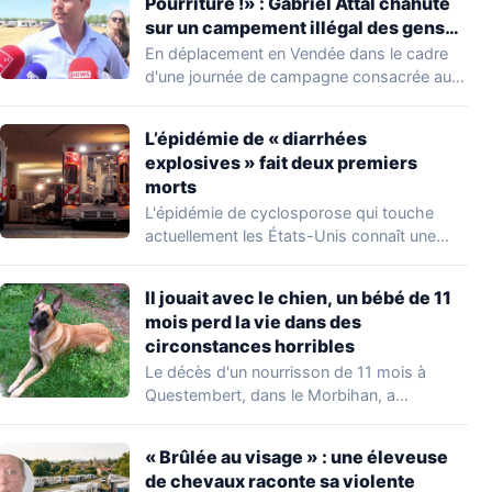
Pourriture !» : Gabriel Attal chahuté
sur un campement illégal des gens
du voyage
En déplacement en Vendée dans le cadre
d'une journée de campagne consacrée aux
occupations…
L’épidémie de « diarrhées
explosives » fait deux premiers
morts
L'épidémie de cyclosporose qui touche
actuellement les États-Unis connaît une
aggravation. Les autorités sanitaires…
Il jouait avec le chien, un bébé de 11
mois perd la vie dans des
circonstances horribles
Le décès d'un nourrisson de 11 mois à
Questembert, dans le Morbihan, a
profondément…
« Brûlée au visage » : une éleveuse
de chevaux raconte sa violente