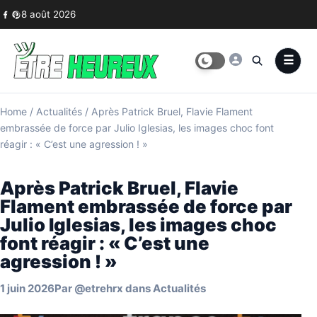
Skip to content
8 août 2026
Home
/
Actualités
/
Après Patrick Bruel, Flavie Flament
embrassée de force par Julio Iglesias, les images choc font
réagir : « C’est une agression ! »
Après Patrick Bruel, Flavie
Flament embrassée de force par
Julio Iglesias, les images choc
font réagir : « C’est une
agression ! »
1 juin 2026
Par
@etrehrx
dans
Actualités