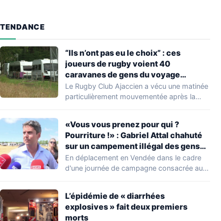
TENDANCE
“Ils n’ont pas eu le choix” : ces
joueurs de rugby voient 40
caravanes de gens du voyage
s’installer dans leur stade, ils les
Le Rugby Club Ajaccien a vécu une matinée
délogent en moins d’1 heure
particulièrement mouvementée après la
découverte d'une…
«Vous vous prenez pour qui ?
Pourriture !» : Gabriel Attal chahuté
sur un campement illégal des gens
du voyage
En déplacement en Vendée dans le cadre
d'une journée de campagne consacrée aux
occupations…
L’épidémie de « diarrhées
explosives » fait deux premiers
morts