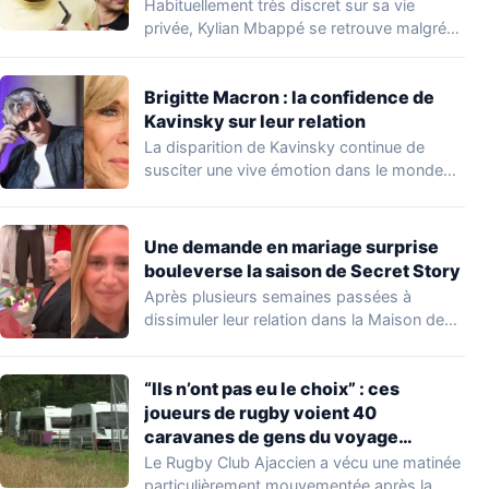
Habituellement très discret sur sa vie
privée, Kylian Mbappé se retrouve malgré
lui au…
Brigitte Macron : la confidence de
Kavinsky sur leur relation
La disparition de Kavinsky continue de
susciter une vive émotion dans le monde
de…
Une demande en mariage surprise
bouleverse la saison de Secret Story
Après plusieurs semaines passées à
dissimuler leur relation dans la Maison des
Secrets, Arthur…
“Ils n’ont pas eu le choix” : ces
joueurs de rugby voient 40
caravanes de gens du voyage
s’installer dans leur stade, ils les
Le Rugby Club Ajaccien a vécu une matinée
délogent en moins d’1 heure
particulièrement mouvementée après la