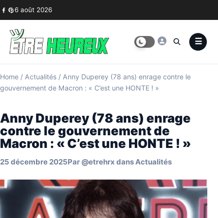
Skip to content
6 août 2026
Home
/
Actualités
/
Anny Duperey (78 ans) enrage contre le
gouvernement de Macron : « C’est une HONTE ! »
Anny Duperey (78 ans) enrage
contre le gouvernement de
Macron : « C’est une HONTE ! »
25 décembre 2025
Par
@etrehrx
dans
Actualités