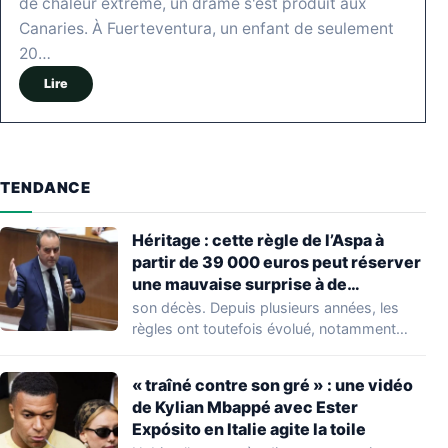
de chaleur extrême, un drame s'est produit aux
Canaries. À Fuerteventura, un enfant de seulement
20…
Lire
TENDANCE
Héritage : cette règle de l’Aspa à
partir de 39 000 euros peut réserver
une mauvaise surprise à de
nombreuses familles
son décès. Depuis plusieurs années, les
règles ont toutefois évolué, notamment
concernant le seuil…
« traîné contre son gré » : une vidéo
de Kylian Mbappé avec Ester
Expósito en Italie agite la toile