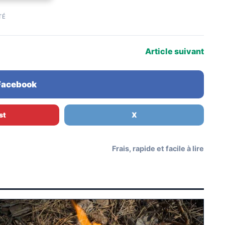
TÉ
Article suivant
 Facebook
st
X
Frais, rapide et facile à lire