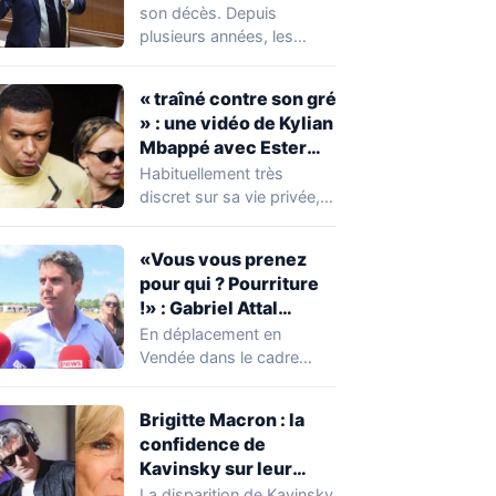
réserver une
son décès. Depuis
mauvaise surprise à
plusieurs années, les
de nombreuses
règles ont toutefois
familles
évolué, notamment
« traîné contre son gré
concernant le seuil…
» : une vidéo de Kylian
Mbappé avec Ester
Expósito en Italie agite
Habituellement très
la toile
discret sur sa vie privée,
Kylian Mbappé se retrouve
malgré lui au…
«Vous vous prenez
pour qui ? Pourriture
!» : Gabriel Attal
chahuté sur un
En déplacement en
campement illégal
Vendée dans le cadre
des gens du voyage
d'une journée de
campagne consacrée aux
Brigitte Macron : la
occupations…
confidence de
Kavinsky sur leur
relation
La disparition de Kavinsky