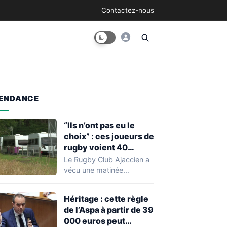
Contactez-nous
ENDANCE
“Ils n’ont pas eu le
choix” : ces joueurs de
rugby voient 40
caravanes de gens du
Le Rugby Club Ajaccien a
voyage s’installer
vécu une matinée
dans leur stade, ils les
particulièrement
délogent en moins d’1
mouvementée après la
Héritage : cette règle
découverte d'une…
heure
de l’Aspa à partir de 39
000 euros peut