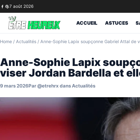
Skip to content
7 août 2026
ACCUEIL
ASTUCES
S
Home
/
Actualités
/
Anne-Sophie Lapix soupçonne Gabriel Attal de vis
Anne-Sophie Lapix soupço
viser Jordan Bardella et ell
9 mars 2026
Par
@etrehrx
dans
Actualités