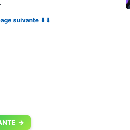
.
 page suivante ⬇⬇
ANTE
→