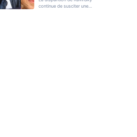
continue de susciter une
vive émotion dans le
monde de…