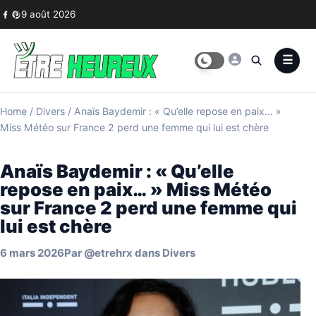
Skip to content
9 août 2026
Home
/
Divers
/
Anaïs Baydemir : « Qu’elle repose en paix… »
Miss Météo sur France 2 perd une femme qui lui est chère
Anaïs Baydemir : « Qu’elle
repose en paix… » Miss Météo
sur France 2 perd une femme qui
lui est chère
6 mars 2026
Par
@etrehrx
dans
Divers