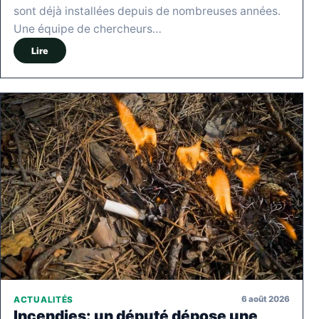
sont déjà installées depuis de nombreuses années.
Une équipe de chercheurs…
Lire
6 août 2026
ACTUALITÉS
Incendies: un député dépose une