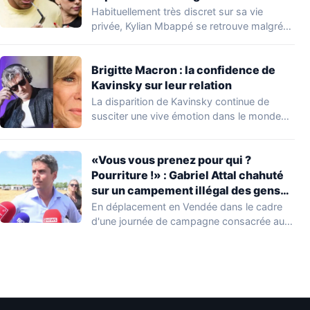
Habituellement très discret sur sa vie
privée, Kylian Mbappé se retrouve malgré
lui au…
Brigitte Macron : la confidence de
Kavinsky sur leur relation
La disparition de Kavinsky continue de
susciter une vive émotion dans le monde
de…
«Vous vous prenez pour qui ?
Pourriture !» : Gabriel Attal chahuté
sur un campement illégal des gens
du voyage
En déplacement en Vendée dans le cadre
d'une journée de campagne consacrée aux
occupations…