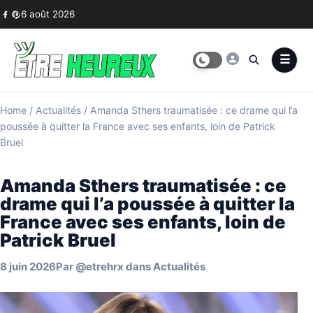
Skip to content
6 août 2026
Home
/
Actualités
/
Amanda Sthers traumatisée : ce drame qui l’a
poussée à quitter la France avec ses enfants, loin de Patrick
Bruel
Amanda Sthers traumatisée : ce
drame qui l’a poussée à quitter la
France avec ses enfants, loin de
Patrick Bruel
8 juin 2026
Par
@etrehrx
dans
Actualités