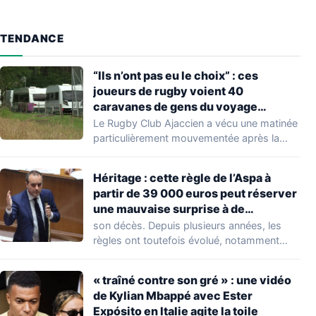
TENDANCE
“Ils n’ont pas eu le choix” : ces
joueurs de rugby voient 40
caravanes de gens du voyage
s’installer dans leur stade, ils les
Le Rugby Club Ajaccien a vécu une matinée
délogent en moins d’1 heure
particulièrement mouvementée après la
découverte d'une…
Héritage : cette règle de l’Aspa à
partir de 39 000 euros peut réserver
une mauvaise surprise à de
nombreuses familles
son décès. Depuis plusieurs années, les
règles ont toutefois évolué, notamment
concernant le seuil…
« traîné contre son gré » : une vidéo
de Kylian Mbappé avec Ester
Expósito en Italie agite la toile