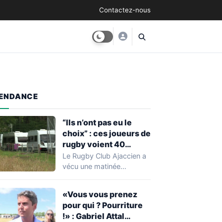
Contactez-nous
ENDANCE
“Ils n’ont pas eu le
choix” : ces joueurs de
rugby voient 40
caravanes de gens du
Le Rugby Club Ajaccien a
voyage s’installer
vécu une matinée
dans leur stade, ils les
particulièrement
délogent en moins d’1
mouvementée après la
«Vous vous prenez
découverte d'une…
heure
pour qui ? Pourriture
!» : Gabriel Attal