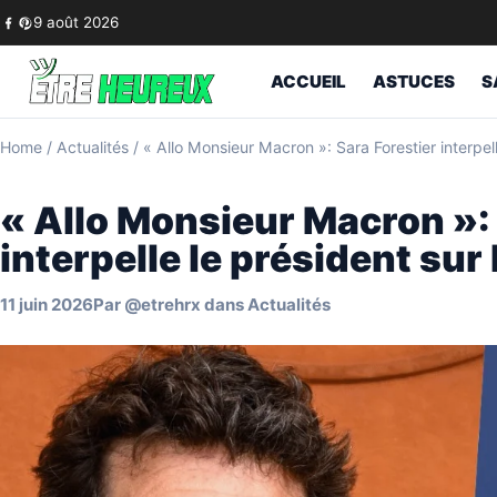
Skip to content
9 août 2026
ACCUEIL
ASTUCES
S
Home
/
Actualités
/
« Allo Monsieur Macron »: Sara Forestier interpelle
« Allo Monsieur Macron »: 
interpelle le président sur 
11 juin 2026
Par
@etrehrx
dans
Actualités