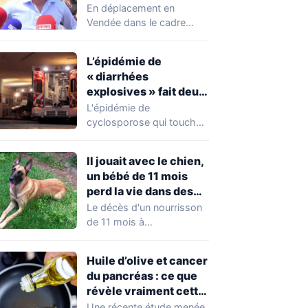
chahuté sur un
En déplacement en
campement illégal
Vendée dans le cadre
des gens du voyage
d'une journée de
campagne consacrée aux
L’épidémie de
occupations…
« diarrhées
explosives » fait deux
premiers morts
L'épidémie de
cyclosporose qui touche
actuellement les États-
Unis connaît une
Il jouait avec le chien,
aggravation. Les autorités
un bébé de 11 mois
sanitaires…
perd la vie dans des
circonstances
Le décès d'un nourrisson
horribles
de 11 mois à
Questembert, dans le
Morbihan, a
Huile d’olive et cancer
profondément…
du pancréas : ce que
révèle vraiment cette
étude avant de
Une récente étude menée