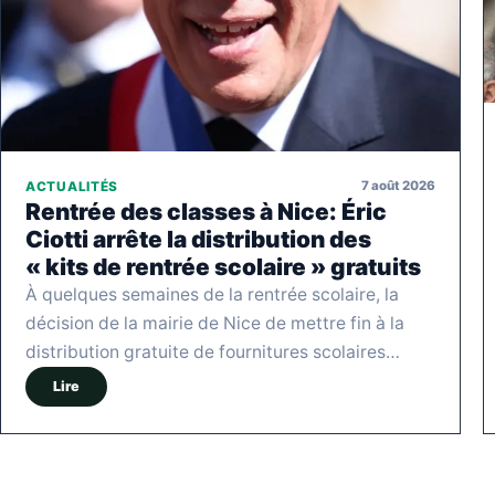
7 août 2026
ACTUALITÉS
Rentrée des classes à Nice: Éric
Ciotti arrête la distribution des
« kits de rentrée scolaire » gratuits
À quelques semaines de la rentrée scolaire, la
décision de la mairie de Nice de mettre fin à la
distribution gratuite de fournitures scolaires…
Lire