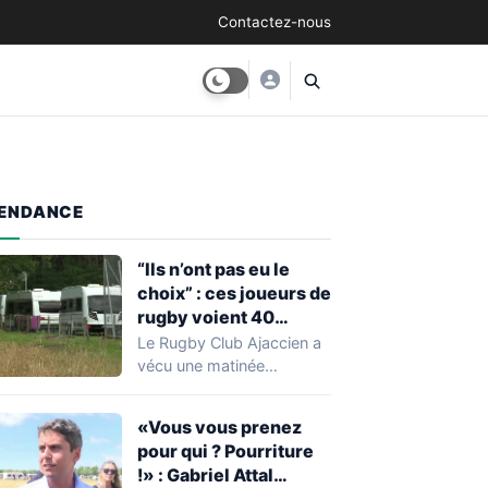
Contactez-nous
ENDANCE
“Ils n’ont pas eu le
choix” : ces joueurs de
rugby voient 40
caravanes de gens du
Le Rugby Club Ajaccien a
voyage s’installer
vécu une matinée
dans leur stade, ils les
particulièrement
délogent en moins d’1
mouvementée après la
«Vous vous prenez
découverte d'une…
heure
pour qui ? Pourriture
!» : Gabriel Attal