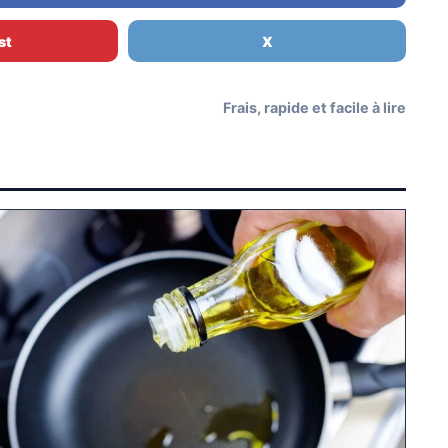
st
X
Frais, rapide et facile à lire