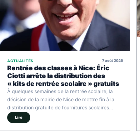
7 août 2026
ACTUALITÉS
Rentrée des classes à Nice: Éric
Ciotti arrête la distribution des
« kits de rentrée scolaire » gratuits
À quelques semaines de la rentrée scolaire, la
décision de la mairie de Nice de mettre fin à la
distribution gratuite de fournitures scolaires…
Lire