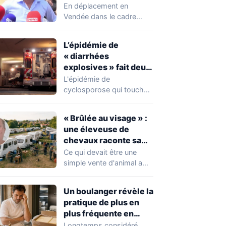
chahuté sur un
En déplacement en
campement illégal
Vendée dans le cadre
des gens du voyage
d'une journée de
campagne consacrée aux
L’épidémie de
occupations…
« diarrhées
explosives » fait deux
premiers morts
L'épidémie de
cyclosporose qui touche
actuellement les États-
Unis connaît une
« Brûlée au visage » :
aggravation. Les autorités
une éleveuse de
sanitaires…
chevaux raconte sa
violente agression par
Ce qui devait être une
des gens du voyage
simple vente d'animal a
tourné au drame en
Mayenne.…
Un boulanger révèle la
pratique de plus en
plus fréquente en
boulangerie-
Longtemps considéré