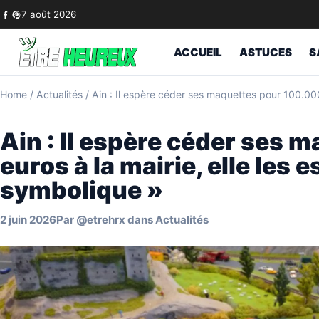
Skip to content
7 août 2026
ACCUEIL
ASTUCES
S
Home
/
Actualités
/
Ain : Il espère céder ses maquettes pour 100.000 
Ain : Il espère céder ses
euros à la mairie, elle les 
symbolique »
2 juin 2026
Par
@etrehrx
dans
Actualités