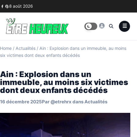
Skip to content
8 août 2026
Home
/
Actualités
/
Ain : Explosion dans un immeuble, au moins
six victimes dont deux enfants décédés
Ain : Explosion dans un
immeuble, au moins six victimes
dont deux enfants décédés
16 décembre 2025
Par
@etrehrx
dans
Actualités