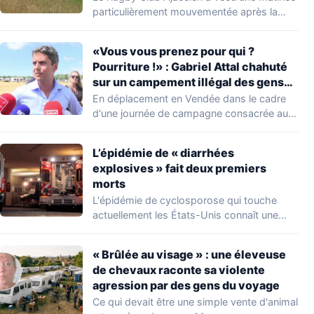
délogent en moins d’1 heure
particulièrement mouvementée après la
découverte d'une…
«Vous vous prenez pour qui ?
Pourriture !» : Gabriel Attal chahuté
sur un campement illégal des gens
du voyage
En déplacement en Vendée dans le cadre
d'une journée de campagne consacrée aux
occupations…
L’épidémie de « diarrhées
explosives » fait deux premiers
morts
L'épidémie de cyclosporose qui touche
actuellement les États-Unis connaît une
aggravation. Les autorités sanitaires…
« Brûlée au visage » : une éleveuse
de chevaux raconte sa violente
agression par des gens du voyage
Ce qui devait être une simple vente d'animal