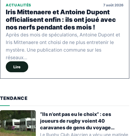
7 août 2026
ACTUALITÉS
Iris Mittenaere et Antoine Dupont
officialisent enfin : ils ont joué avec
nos nerfs pendant des mois !
Après des mois de spéculations, Antoine Dupont et
Iris Mittenaere ont choisi de ne plus entretenir le
mystère. Une publication commune sur les
réseaux…
Lire
TENDANCE
“Ils n’ont pas eu le choix” : ces
joueurs de rugby voient 40
caravanes de gens du voyage
s’installer dans leur stade, ils les
Le Rugby Club Ajaccien a vécu une matinée