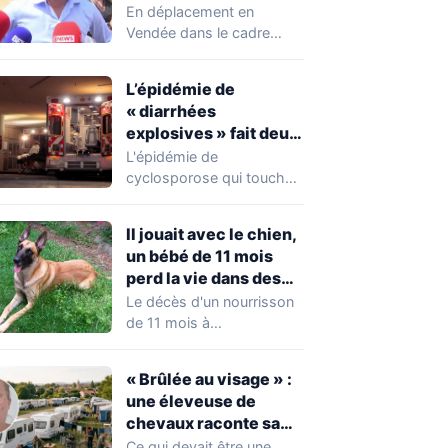
chahuté sur un
En déplacement en
campement illégal
Vendée dans le cadre
des gens du voyage
d'une journée de
campagne consacrée aux
L’épidémie de
occupations…
« diarrhées
explosives » fait deux
premiers morts
L'épidémie de
cyclosporose qui touche
actuellement les États-
Unis connaît une
Il jouait avec le chien,
aggravation. Les autorités
un bébé de 11 mois
sanitaires…
perd la vie dans des
circonstances
Le décès d'un nourrisson
horribles
de 11 mois à
Questembert, dans le
Morbihan, a
« Brûlée au visage » :
profondément…
une éleveuse de
chevaux raconte sa
violente agression par
Ce qui devait être une