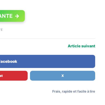
ANTE
→
TÉ
Article suivant
 Facebook
st
X
Frais, rapide et facile à lire