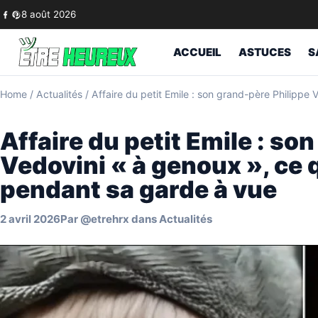
Skip to content
8 août 2026
ACCUEIL
ASTUCES
S
Home
/
Actualités
/
Affaire du petit Emile : son grand-père Philippe
Affaire du petit Emile : so
Vedovini « à genoux », ce q
pendant sa garde à vue
2 avril 2026
Par
@etrehrx
dans
Actualités