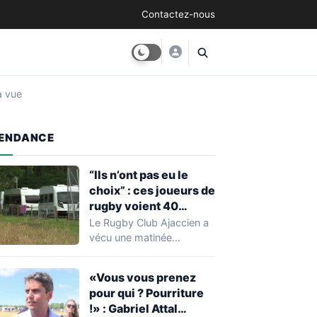
Contactez-nous
à vue
ENDANCE
“Ils n’ont pas eu le
choix” : ces joueurs de
rugby voient 40
caravanes de gens du
Le Rugby Club Ajaccien a
voyage s’installer
vécu une matinée
dans leur stade, ils les
particulièrement
délogent en moins d’1
mouvementée après la
«Vous vous prenez
découverte d'une…
heure
pour qui ? Pourriture
!» : Gabriel Attal