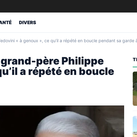
ANTÉ
DIVERS
 Vedovini « à genoux », ce qu’il a répété en boucle pendant sa garde 
n grand-père Philippe
T
u’il a répété en boucle