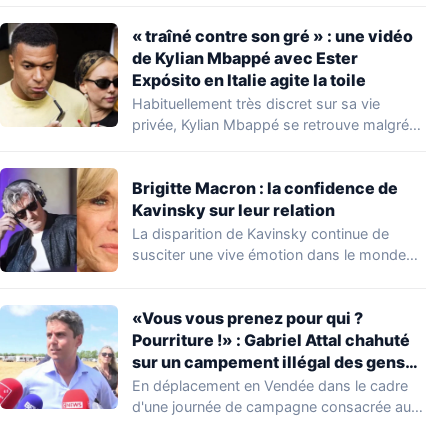
concernant le seuil…
« traîné contre son gré » : une vidéo
de Kylian Mbappé avec Ester
Expósito en Italie agite la toile
Habituellement très discret sur sa vie
privée, Kylian Mbappé se retrouve malgré
lui au…
Brigitte Macron : la confidence de
Kavinsky sur leur relation
La disparition de Kavinsky continue de
susciter une vive émotion dans le monde
de…
«Vous vous prenez pour qui ?
Pourriture !» : Gabriel Attal chahuté
sur un campement illégal des gens
du voyage
En déplacement en Vendée dans le cadre
d'une journée de campagne consacrée aux
occupations…