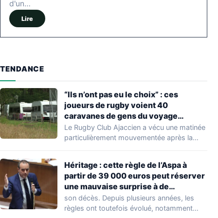
d'un…
Lire
TENDANCE
“Ils n’ont pas eu le choix” : ces
joueurs de rugby voient 40
caravanes de gens du voyage
s’installer dans leur stade, ils les
Le Rugby Club Ajaccien a vécu une matinée
délogent en moins d’1 heure
particulièrement mouvementée après la
découverte d'une…
Héritage : cette règle de l’Aspa à
partir de 39 000 euros peut réserver
une mauvaise surprise à de
nombreuses familles
son décès. Depuis plusieurs années, les
règles ont toutefois évolué, notamment