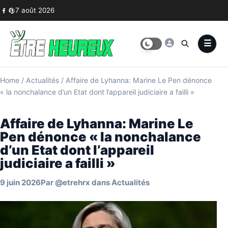
Skip to content
7 août 2026
Home
/
Actualités
/
Affaire de Lyhanna: Marine Le Pen dénonce
« la nonchalance d’un Etat dont l’appareil judiciaire a failli »
Affaire de Lyhanna: Marine Le
Pen dénonce « la nonchalance
d’un Etat dont l’appareil
judiciaire a failli »
9 juin 2026
Par
@etrehrx
dans
Actualités