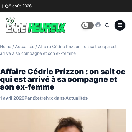
Skip to content
8 août 2026
Home
/
Actualités
/
Affaire Cédric Prizzon : on sait ce qui est
arrivé à sa compagne et son ex-femme
Affaire Cédric Prizzon : on sait ce
qui est arrivé à sa compagne et
son ex-femme
1 avril 2026
Par
@etrehrx
dans
Actualités