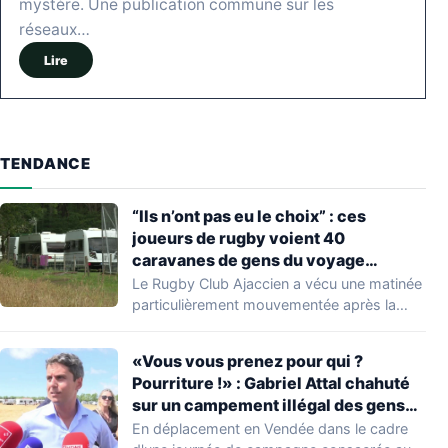
mystère. Une publication commune sur les
réseaux…
Lire
TENDANCE
“Ils n’ont pas eu le choix” : ces
joueurs de rugby voient 40
caravanes de gens du voyage
s’installer dans leur stade, ils les
Le Rugby Club Ajaccien a vécu une matinée
délogent en moins d’1 heure
particulièrement mouvementée après la
découverte d'une…
«Vous vous prenez pour qui ?
Pourriture !» : Gabriel Attal chahuté
sur un campement illégal des gens
du voyage
En déplacement en Vendée dans le cadre