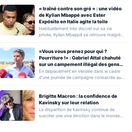
« traîné contre son gré » : une vidéo
de Kylian Mbappé avec Ester
Expósito en Italie agite la toile
Habituellement très discret sur sa vie
privée, Kylian Mbappé se retrouve malgré
lui au…
«Vous vous prenez pour qui ?
Pourriture !» : Gabriel Attal chahuté
sur un campement illégal des gens
du voyage
En déplacement en Vendée dans le cadre
d'une journée de campagne consacrée aux
occupations…
Brigitte Macron : la confidence de
Kavinsky sur leur relation
La disparition de Kavinsky continue de
susciter une vive émotion dans le monde
de…