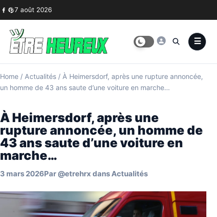
Skip to content
7 août 2026
Home
/
Actualités
/
À Heimersdorf, après une rupture annoncée,
un homme de 43 ans saute d’une voiture en marche…
À Heimersdorf, après une
rupture annoncée, un homme de
43 ans saute d’une voiture en
marche…
3 mars 2026
Par
@etrehrx
dans
Actualités