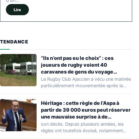
d'un…
Lire
TENDANCE
“Ils n’ont pas eu le choix” : ces
joueurs de rugby voient 40
caravanes de gens du voyage
s’installer dans leur stade, ils les
Le Rugby Club Ajaccien a vécu une matinée
délogent en moins d’1 heure
particulièrement mouvementée après la
découverte d'une…
Héritage : cette règle de l’Aspa à
partir de 39 000 euros peut réserver
une mauvaise surprise à de
nombreuses familles
son décès. Depuis plusieurs années, les
règles ont toutefois évolué, notamment
concernant le seuil…