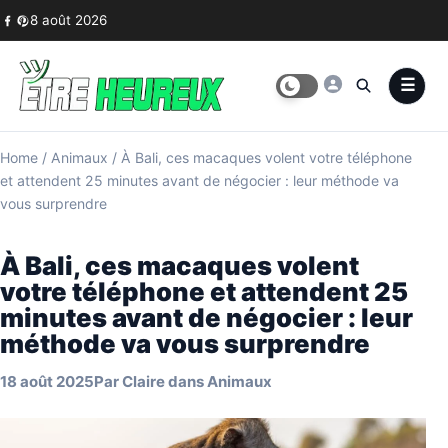
Skip to content
8 août 2026
Home
/
Animaux
/
À Bali, ces macaques volent votre téléphone
et attendent 25 minutes avant de négocier : leur méthode va
vous surprendre
À Bali, ces macaques volent
votre téléphone et attendent 25
minutes avant de négocier : leur
méthode va vous surprendre
18 août 2025
Par
Claire
dans
Animaux