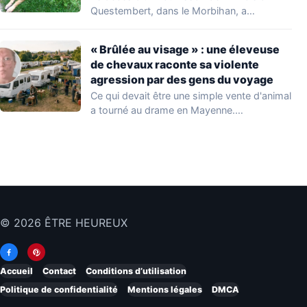
Questembert, dans le Morbihan, a
profondément…
« Brûlée au visage » : une éleveuse
de chevaux raconte sa violente
agression par des gens du voyage
Ce qui devait être une simple vente d'animal
a tourné au drame en Mayenne.…
© 2026 ÊTRE HEUREUX
Accueil
Contact
Conditions d’utilisation
Politique de confidentialité
Mentions légales
DMCA