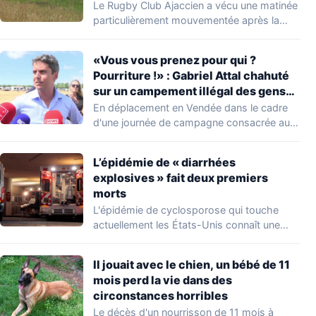
s’installer dans leur stade, ils les
Le Rugby Club Ajaccien a vécu une matinée
délogent en moins d’1 heure
particulièrement mouvementée après la
découverte d'une…
«Vous vous prenez pour qui ?
Pourriture !» : Gabriel Attal chahuté
sur un campement illégal des gens
du voyage
En déplacement en Vendée dans le cadre
d'une journée de campagne consacrée aux
occupations…
L’épidémie de « diarrhées
explosives » fait deux premiers
morts
L'épidémie de cyclosporose qui touche
actuellement les États-Unis connaît une
aggravation. Les autorités sanitaires…
Il jouait avec le chien, un bébé de 11
mois perd la vie dans des
circonstances horribles
Le décès d'un nourrisson de 11 mois à