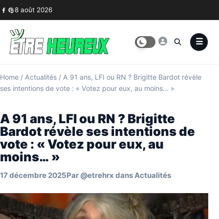
Skip to content
8 août 2026
Home
/
Actualités
/
A 91 ans, LFI ou RN ? Brigitte Bardot révèle
ses intentions de vote : « Votez pour eux, au moins… »
A 91 ans, LFI ou RN ? Brigitte
Bardot révèle ses intentions de
vote : « Votez pour eux, au
moins… »
17 décembre 2025
Par
@etrehrx
dans
Actualités