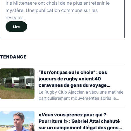
Iris Mittenaere ont choisi de ne plus entretenir le
mystère. Une publication commune sur les
réseaux…
Lire
TENDANCE
“Ils n’ont pas eu le choix” : ces
joueurs de rugby voient 40
caravanes de gens du voyage
s’installer dans leur stade, ils les
Le Rugby Club Ajaccien a vécu une matinée
délogent en moins d’1 heure
particulièrement mouvementée après la
découverte d'une…
«Vous vous prenez pour qui ?
Pourriture !» : Gabriel Attal chahuté
sur un campement illégal des gens