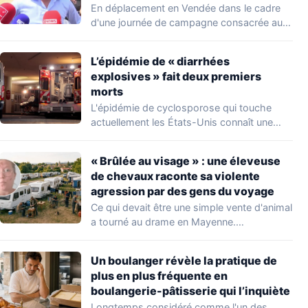
du voyage
En déplacement en Vendée dans le cadre
d'une journée de campagne consacrée aux
occupations…
L’épidémie de « diarrhées
explosives » fait deux premiers
morts
L'épidémie de cyclosporose qui touche
actuellement les États-Unis connaît une
aggravation. Les autorités sanitaires…
« Brûlée au visage » : une éleveuse
de chevaux raconte sa violente
agression par des gens du voyage
Ce qui devait être une simple vente d'animal
a tourné au drame en Mayenne.…
Un boulanger révèle la pratique de
plus en plus fréquente en
boulangerie-pâtisserie qui l’inquiète
Longtemps considéré comme l'un des