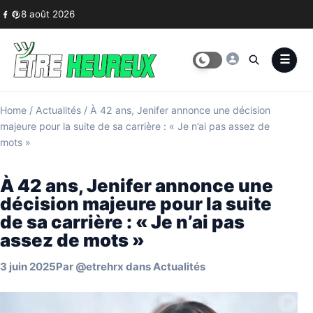
Skip to content
8 août 2026
Home
/
Actualités
/
À 42 ans, Jenifer annonce une décision
majeure pour la suite de sa carrière : « Je n’ai pas assez de
mots »
À 42 ans, Jenifer annonce une
décision majeure pour la suite
de sa carrière : « Je n’ai pas
assez de mots »
3 juin 2025
Par
@etrehrx
dans
Actualités