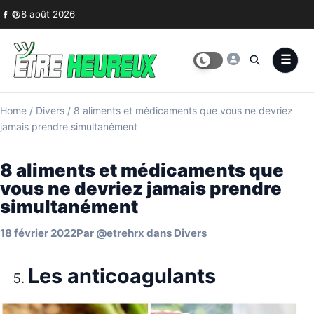
Skip to content
8 août 2026
Home
/
Divers
/
8 aliments et médicaments que vous ne devriez
jamais prendre simultanément
8 aliments et médicaments que
vous ne devriez jamais prendre
simultanément
18 février 2022
Par
@etrehrx
dans
Divers
Les anticoagulants