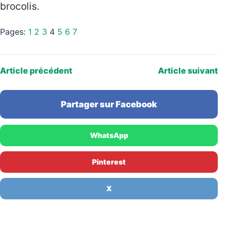
brocolis.
Pages:
1
2
3
4
5
6
7
Article précédent
Article suivant
Partager sur Facebook
WhatsApp
Pinterest
X