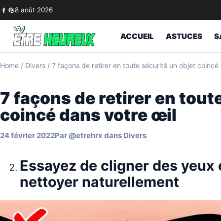
Skip to content
8 août 2026
ACCUEIL
ASTUCES
S
Home
/
Divers
/
7 façons de retirer en toute sécurité un objet coincé
7 façons de retirer en tout
coincé dans votre œil
24 février 2022
Par
@etrehrx
dans
Divers
Essayez de cligner des yeux e
nettoyer naturellement