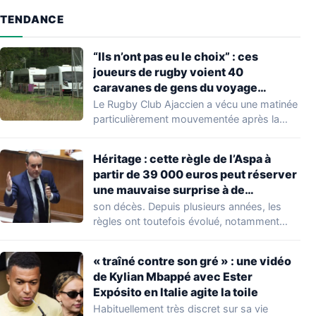
TENDANCE
“Ils n’ont pas eu le choix” : ces
joueurs de rugby voient 40
caravanes de gens du voyage
s’installer dans leur stade, ils les
Le Rugby Club Ajaccien a vécu une matinée
délogent en moins d’1 heure
particulièrement mouvementée après la
découverte d'une…
Héritage : cette règle de l’Aspa à
partir de 39 000 euros peut réserver
une mauvaise surprise à de
nombreuses familles
son décès. Depuis plusieurs années, les
règles ont toutefois évolué, notamment
concernant le seuil…
« traîné contre son gré » : une vidéo
de Kylian Mbappé avec Ester
Expósito en Italie agite la toile
Habituellement très discret sur sa vie