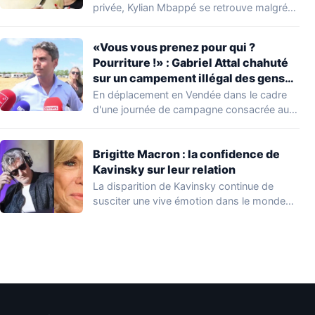
privée, Kylian Mbappé se retrouve malgré
lui au…
«Vous vous prenez pour qui ?
Pourriture !» : Gabriel Attal chahuté
sur un campement illégal des gens
du voyage
En déplacement en Vendée dans le cadre
d'une journée de campagne consacrée aux
occupations…
Brigitte Macron : la confidence de
Kavinsky sur leur relation
La disparition de Kavinsky continue de
susciter une vive émotion dans le monde
de…