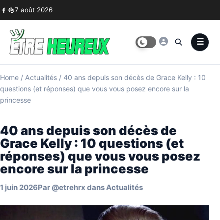
Skip to content
7 août 2026
Home
/
Actualités
/
40 ans depuis son décès de Grace Kelly : 10
questions (et réponses) que vous vous posez encore sur la
princesse
40 ans depuis son décès de
Grace Kelly : 10 questions (et
réponses) que vous vous posez
encore sur la princesse
1 juin 2026
Par
@etrehrx
dans
Actualités