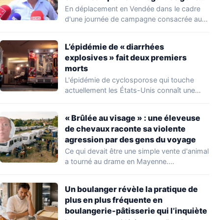
du voyage
En déplacement en Vendée dans le cadre
d'une journée de campagne consacrée aux
occupations…
L’épidémie de « diarrhées
explosives » fait deux premiers
morts
L'épidémie de cyclosporose qui touche
actuellement les États-Unis connaît une
aggravation. Les autorités sanitaires…
« Brûlée au visage » : une éleveuse
de chevaux raconte sa violente
agression par des gens du voyage
Ce qui devait être une simple vente d'animal
a tourné au drame en Mayenne.…
Un boulanger révèle la pratique de
plus en plus fréquente en
boulangerie-pâtisserie qui l’inquiète