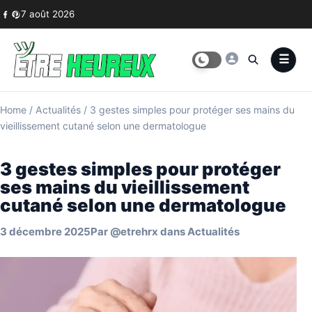
Skip to content
7 août 2026
Home
/
Actualités
/
3 gestes simples pour protéger ses mains du
vieillissement cutané selon une dermatologue
3 gestes simples pour protéger
ses mains du vieillissement
cutané selon une dermatologue
3 décembre 2025
Par
@etrehrx
dans
Actualités