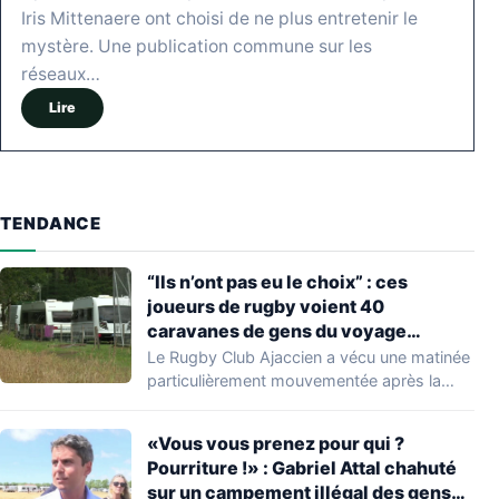
Iris Mittenaere ont choisi de ne plus entretenir le
mystère. Une publication commune sur les
réseaux…
Lire
TENDANCE
“Ils n’ont pas eu le choix” : ces
joueurs de rugby voient 40
caravanes de gens du voyage
s’installer dans leur stade, ils les
Le Rugby Club Ajaccien a vécu une matinée
délogent en moins d’1 heure
particulièrement mouvementée après la
découverte d'une…
«Vous vous prenez pour qui ?
Pourriture !» : Gabriel Attal chahuté
sur un campement illégal des gens