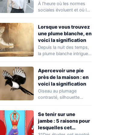
femmes recherchent
À l’heure où les normes
chez un homme
sociales évoluent et où la
désormais
santé mentale devient
une…
Lorsque vous trouvez
une plume blanche, en
voici la signification
Depuis la nuit des temps,
la plume blanche intrigue
autant qu’elle apaise.
Objet de…
Apercevoir une pie
près de la maison : en
voici la signification
Oiseau au plumage
contrasté, silhouette
élégante et comportement
intrigant, la pie ne passe
Se tenir sur une
jamais…
jambe : 5 raisons pour
lesquelles cet
exercice équivaut à
31Des études ont montré