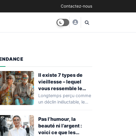
Contactez-nous
ENDANCE
Il existe 7 types de
vieillesse – lequel
vous ressemble le
plus ?
Longtemps perçu comme
un déclin inéluctable, le
vieillissement se décline
aujourd’hui en mille
Pas l’humour, la
nuances.…
beauté ni l’argent :
voici ce que les