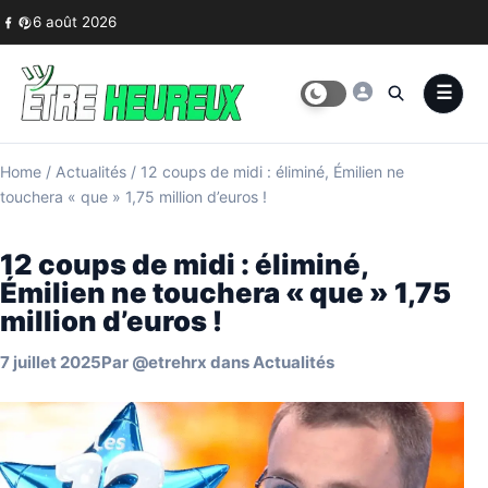
Skip to content
6 août 2026
Home
/
Actualités
/
12 coups de midi : éliminé, Émilien ne
touchera « que » 1,75 million d’euros !
12 coups de midi : éliminé,
Émilien ne touchera « que » 1,75
million d’euros !
7 juillet 2025
Par
@etrehrx
dans
Actualités