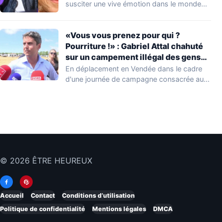
susciter une vive émotion dans le monde
de…
«Vous vous prenez pour qui ?
Pourriture !» : Gabriel Attal chahuté
sur un campement illégal des gens
du voyage
En déplacement en Vendée dans le cadre
d'une journée de campagne consacrée aux
occupations…
© 2026 ÊTRE HEUREUX
Accueil
Contact
Conditions d’utilisation
Politique de confidentialité
Mentions légales
DMCA