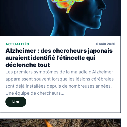
6 août 2026
ACTUALITÉS
Alzheimer : des chercheurs japonais
auraient identifié l’étincelle qui
déclenche tout
Les premiers symptômes de la maladie d'Alzheimer
apparaissent souvent lorsque les lésions cérébrales
sont déjà installées depuis de nombreuses années.
Une équipe de chercheurs…
Lire