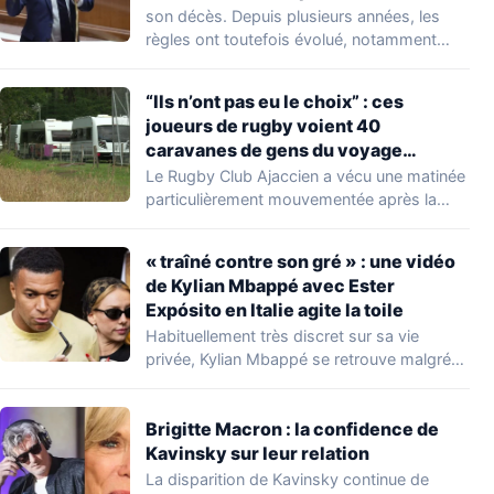
nombreuses familles
son décès. Depuis plusieurs années, les
règles ont toutefois évolué, notamment
concernant le seuil…
“Ils n’ont pas eu le choix” : ces
joueurs de rugby voient 40
caravanes de gens du voyage
s’installer dans leur stade, ils les
Le Rugby Club Ajaccien a vécu une matinée
délogent en moins d’1 heure
particulièrement mouvementée après la
découverte d'une…
« traîné contre son gré » : une vidéo
de Kylian Mbappé avec Ester
Expósito en Italie agite la toile
Habituellement très discret sur sa vie
privée, Kylian Mbappé se retrouve malgré
lui au…
Brigitte Macron : la confidence de
Kavinsky sur leur relation
La disparition de Kavinsky continue de