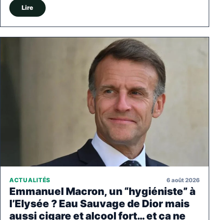
Lire
6 août 2026
ACTUALITÉS
Emmanuel Macron, un “hygiéniste” à
l’Elysée ? Eau Sauvage de Dior mais
aussi cigare et alcool fort… et ça ne